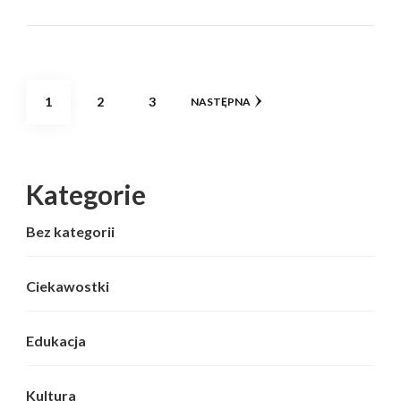
Stronicowanie
STRONA
STRONA
STRONA
1
2
3
NASTĘPNA
wpisów
Kategorie
Bez kategorii
Ciekawostki
Edukacja
Kultura