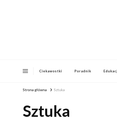
redakcja-essentia.pl
Redakcja Essentia – Literatura i Polonistyka
Ciekawostki
Poradnik
Edukac
Strona główna
Sztuka
Sztuka