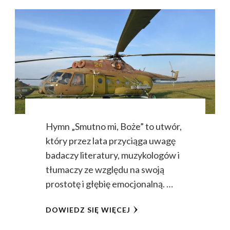
Hymn „Smutno mi, Boże” to utwór,
który przez lata przyciąga uwagę
badaczy literatury, muzykologów i
tłumaczy ze względu na swoją
prostotę i głębię emocjonalną. …
DOWIEDZ SIĘ WIĘCEJ