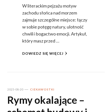
W literackim pejzażu motyw
zachodu słońca nad morzem
zajmuje szczególne miejsce: łączy
w sobie potęgę natury, ulotność
chwili i bogactwo emocji. Artykuł,
który masz przed …
DOWIEDZ SIĘ WIĘCEJ
2025-08-20
CIEKAWOSTKI
Rymy okalające –