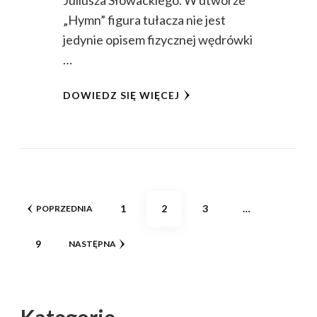
„Hymn” figura tułacza nie jest
jedynie opisem fizycznej wędrówki
…
DOWIEDZ SIĘ WIĘCEJ
Stronicowanie
STRONA
STRONA
STRONA
1
2
3
…
POPRZEDNIA
wpisów
STRONA
9
NASTĘPNA
Kategorie