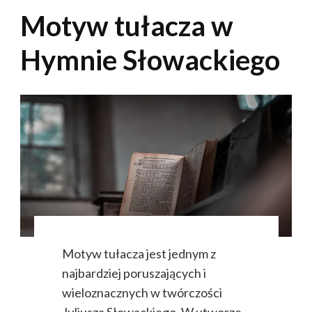
Motyw tułacza w
Hymnie Słowackiego
Motyw tułacza jest jednym z
najbardziej poruszających i
wieloznacznych w twórczości
Juliusza Słowackiego. W utworze