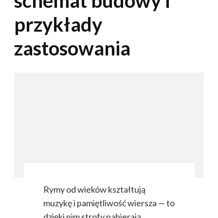
schemat budowy i
przykłady
zastosowania
Rymy od wieków kształtują
muzykę i pamiętliwość wiersza — to
dzięki nim strofy nabierają