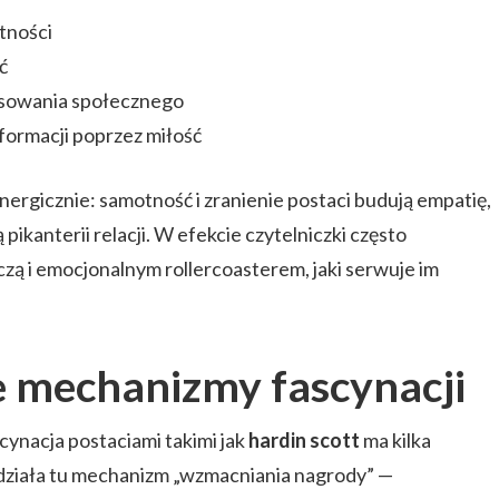
tności
ć
osowania społecznego
formacji poprzez miłość
nergicznie: samotność i zranienie postaci budują empatię,
pikanterii relacji. W efekcie czytelniczki często
wczą i emocjonalnym rollercoasterem, jaki serwuje im
e mechanizmy fascynacji
ynacja postaciami takimi jak
hardin scott
ma kilka
 działa tu mechanizm „wzmacniania nagrody” —