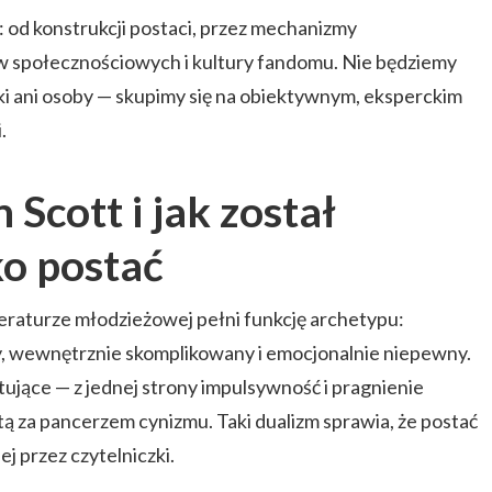
a: od konstrukcji postaci, przez mechanizmy
 społecznościowych i kultury fandomu. Nie będziemy
i ani osoby — skupimy się na obiektywnym, eksperckim
.
 Scott i jak został
o postać
iteraturze młodzieżowej pełni funkcję archetypu:
, wewnętrznie skomplikowany i emocjonalnie niepewny.
ujące — z jednej strony impulsywność i pragnienie
ytą za pancerzem cynizmu. Taki dualizm sprawia, że postać
ej przez czytelniczki.