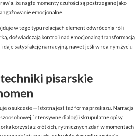
awia, że nagłe momenty czułości są postrzegane jako
zaangażowanie emocjonalne.
ajduje w tego typu relacjach element odwrócenia ról i
erką, doświadczają kontroli nad emocjonalną transformacją
 daje satysfakcję narracyjną, nawet jeśli w realnym życiu
 techniki pisarskie
enomen
uje o sukcesie — istotna jest też forma przekazu. Narracja
zoosobowej, intensywne dialogi i skrupulatne opisy
utorka korzysta z krótkich, rytmicznych zdań w momentach