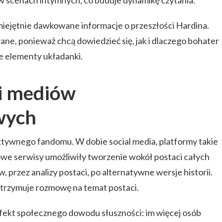
i w scenach intymnych, co buduje dynamikę czytania.
miejętnie dawkowane informacje o przeszłości Hardina.
ne, ponieważ chcą dowiedzieć się, jak i dlaczego bohater
we elementy układanki.
i mediów
wych
ktywnego fandomu. W dobie social media, platformy takie
kowe serwisy umożliwiły tworzenie wokół postaci całych
 przez analizy postaci, po alternatywne wersje historii.
dtrzymuje rozmowę na temat postaci.
fekt społecznego dowodu słuszności: im więcej osób