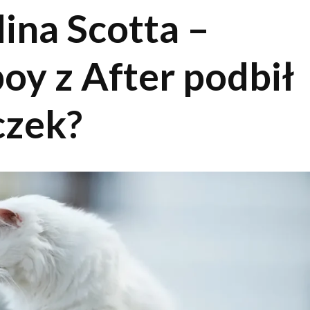
na Scotta –
oy z After podbił
czek?