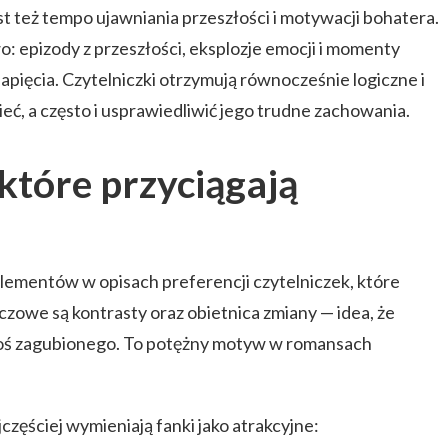
est też tempo ujawniania przeszłości i motywacji bohatera.
: epizody z przeszłości, eksplozje emocji i momenty
apięcia. Czytelniczki otrzymują równocześnie logiczne i
ć, a często i usprawiedliwić jego trudne zachowania.
 które przyciągają
 elementów w opisach preferencji czytelniczek, które
uczowe są kontrasty oraz obietnica zmiany — idea, że
goś zagubionego. To potężny motyw w romansach
jczęściej wymieniają fanki jako atrakcyjne: