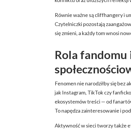
konfliktu oraz dłuższych refleksj
Równie ważne są cliffhangery i u
Czytelniczki pozostają zaangażowa
się zmieni, a każdy tom wnosi no
Rola fandomu 
społecznościo
Fenomen nie narodziłby się bez a
jak Instagram, TikTok czy fanfic
ekosystemów treści — od fanartów,
To napędza zainteresowanie i po
Aktywność w sieci tworzy także e