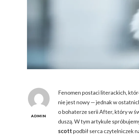
Fenomen postaci literackich, któr
nie jest nowy — jednak w ostatni
o bohaterze serii After, który w 
ADMIN
duszą. W tym artykule spróbujemy
scott
podbił serca czytelniczek n