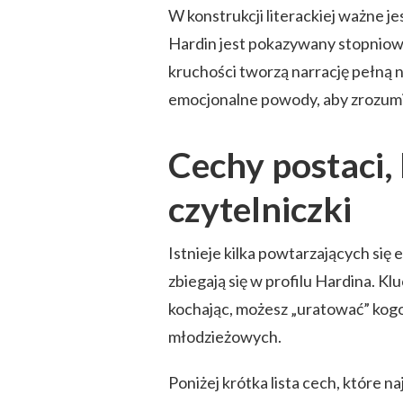
W konstrukcji literackiej ważne j
Hardin jest pokazywany stopniowo
kruchości tworzą narrację pełną n
emocjonalne powody, aby zrozumie
Cechy postaci,
czytelniczki
Istnieje kilka powtarzających się
zbiegają się w profilu Hardina. Kl
kochając, możesz „uratować” ko
młodzieżowych.
Poniżej krótka lista cech, które na