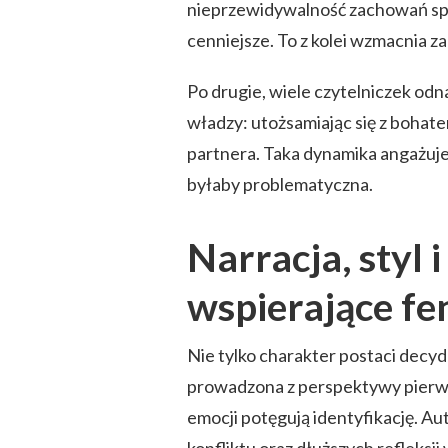
nieprzewidywalność zachowań spr
cenniejsze. To z kolei wzmacnia 
Po drugie, wiele czytelniczek odn
władzy: utożsamiając się z bohat
partnera. Taka dynamika angażuje i
byłaby problematyczna.
Narracja, styl i
wspierające f
Nie tylko charakter postaci decyd
prowadzona z perspektywy pierws
emocji potęgują identyfikację. A