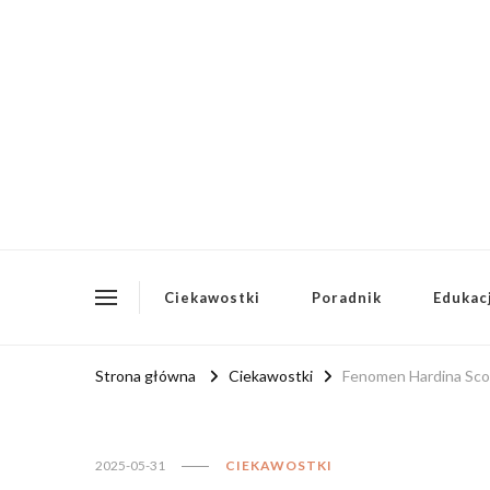
redakcja-essentia.pl
Redakcja Essentia – Literatura i Polonistyka
Ciekawostki
Poradnik
Edukac
Strona główna
Ciekawostki
Fenomen Hardina Scott
2025-05-31
CIEKAWOSTKI