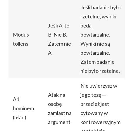
Jeśli badanie było
rzetelne, wyniki
Jeśli A, to
będą
Modus
B. Nie B.
powtarzalne.
tollens
Zatem nie
Wyniki nie są
A.
powtarzalne.
Zatem badanie
nie było rzetelne.
Nie uwierzysz w
Atak na
jego tezę —
Ad
osobę
przecież jest
hominem
zamiast na
cytowany w
(błąd)
argument.
kontrowersyjnym
kontekście.