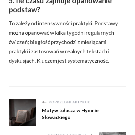
5. Ile czasu zajmuje opanowanie
podstaw?
To zależy od intensywności praktyki. Podstawy
można opanować w kilka tygodni regularnych
ćwiczeń; biegłość przychodzi z miesiącami
praktyki i zastosowań w realnych tekstach i
dyskusjach. Kluczem jest systematyczność.
POPRZEDNI ARTYKUŁ
Motyw tułacza w Hymnie
Słowackiego