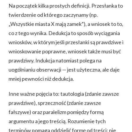
Na początek kilka prostych definicji. Przesłanka to
twierdzenie od którego zaczynamy (np.
„Wszystkie miasta X mają zamek”), a wniosek to to,
co z tego wynika. Dedukcja to sposób wyciągania
wniosków, w którym jeśli przesłanki są prawdziwe i
wnioskowanie poprawne, wniosek także musi być
prawdziwy. Indukcja natomiast polega na
uogólnianiu obserwacji — jest użyteczna, ale daje
mniej pewności niż dedukcja.
Inne ważne pojęcia to: tautologia (zdanie zawsze
prawdziwe), sprzeczność (zdanie zawsze
fałszywe) oraz paralelizm pomiędzy formą
argumentu a jego treścią. Rozumienie tych
terminów pomaga oddzielić formę od treści: nie