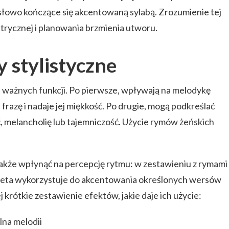
słowo kończące się akcentowaną sylabą. Zrozumienie tej
etrycznej i planowania brzmienia utworu.
y stylistyczne
ka ważnych funkcji. Po pierwsze, wpływają na melodykę
frazę i nadaje jej miękkość. Po drugie, mogą podkreślać
ć, melancholię lub tajemniczość. Użycie rymów żeńskich
kże wpłynąć na percepcję rytmu: w zestawieniu z rymami
poeta wykorzystuje do akcentowania określonych wersów
 krótkie zestawienie efektów, jakie daje ich użycie:
lna melodii