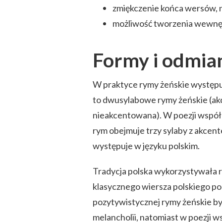
zmiękczenie końca wersów, n
możliwość tworzenia wewnęt
Formy i odmian
W praktyce rymy żeńskie występują
to dwusylabowe rymy żeńskie (ak
nieakcentowana). W poezji współc
rym obejmuje trzy sylaby z akcente
występuje w języku polskim.
Tradycja polska wykorzystywała 
klasycznego wiersza polskiego po 
pozytywistycznej rymy żeńskie b
melancholii, natomiast w poezji 