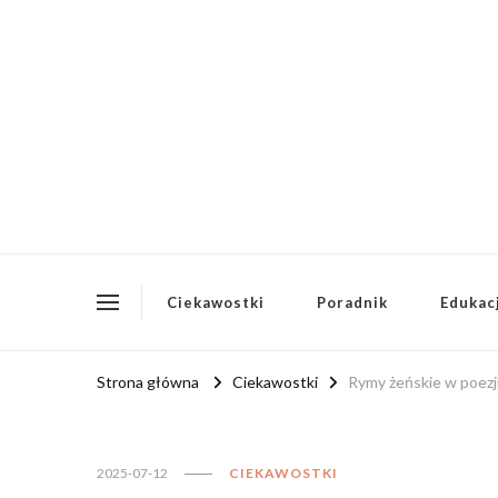
redakcja-essentia.pl
Redakcja Essentia – Literatura i Polonistyka
Ciekawostki
Poradnik
Edukac
Strona główna
Ciekawostki
Rymy żeńskie w poezji
2025-07-12
CIEKAWOSTKI