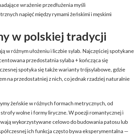
adające wrażenie przedłużenia myśli
rznych napięć między rymami żeńskimi i męskimi
y w polskiej tradycji
 w różnym ułożeniu i liczbie sylab. Najczęściej spotykane
centowana przedostatnia sylaba + kończąca się
zesnej spotyka się także warianty trójsylabowe, gdzie
m na przedostatniej z nich, co jednak rzadziej naturalnie
rymy żeńskie w różnych formach metrycznych, od
strofy wolne i formy liryczne. W poezji romantycznej i
ywają wykorzystywane celowo do budowania patosu lub
współczesnej ich funkcja często bywa eksperymentalna —