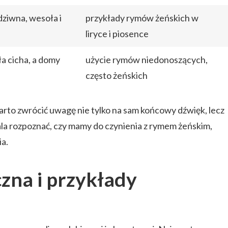
dziwna, wesoła i
przykłady rymów żeńskich w
liryce i piosence
a cicha, a domy
użycie rymów niedonoszących,
często żeńskich
arto zwrócić uwagę nie tylko na sam końcowy dźwięk, lecz
ala rozpoznać, czy mamy do czynienia z rymem żeńskim,
a.
zna i przykłady