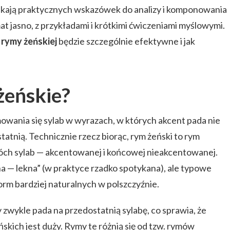
szukają praktycznych wskazówek do analizy i komponowania
t jasno, z przykładami i krótkimi ćwiczeniami myślowymi.
e
rymy żeńskiej
będzie szczególnie efektywne i jak
żeńskie?
mowania się sylab w wyrazach, w których akcent pada nie
statnią. Technicznie rzecz biorąc, rym żeński to rym
wóch sylab — akcentowanej i końcowej nieakcentowanej.
a — lekna” (w praktyce rzadko spotykana), ale typowe
form bardziej naturalnych w polszczyźnie.
zwykle pada na przedostatnią sylabę, co sprawia, że
kich jest duży. Rymy te różnią się od tzw. rymów