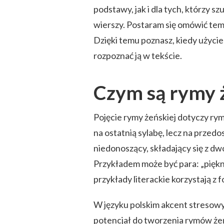
podstawy, jak i dla tych, którzy 
wierszy. Postaram się omówić tema
Dzięki temu poznasz, kiedy użyci
rozpoznać ją w tekście.
Czym są rymy 
Pojęcie rymy żeńskiej dotyczy ry
na ostatnią sylabę, lecz na przedo
niedonoszący, składający się z d
Przykładem może być para: „piękn
przykłady literackie korzystają z 
W języku polskim akcent stresowy 
potencjał do tworzenia rymów żeńs