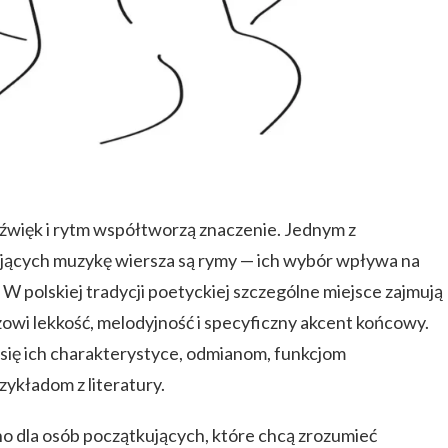
 dźwięk i rytm współtworzą znaczenie. Jednym z
ących muzykę wiersza są rymy — ich wybór wpływa na
 W polskiej tradycji poetyckiej szczególne miejsce zajmują
zowi lekkość, melodyjność i specyficzny akcent końcowy.
 się ich charakterystyce, odmianom, funkcjom
ykładom z literatury.
o dla osób początkujących, które chcą zrozumieć