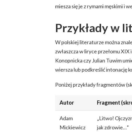
miesza się je z rymami męskimi i 
Przykłady w lit
W polskiej literaturze można zna
zwłaszcza w liryce przełomu XIX 
Konopnicka czy Julian Tuwim umiej
wiersza lub podkreślić intonację
Poniżej przykłady fragmentów (skr
Autor
Fragment (skr
Adam
„Litwo! Ojczyzn
Mickiewicz
jak zdrowie…”