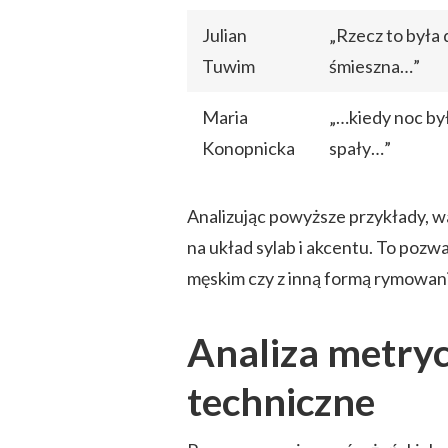
Julian
„Rzecz to była 
Tuwim
śmieszna…”
Maria
„…kiedy noc był
Konopnicka
spały…”
Analizując powyższe przykłady, w
na układ sylab i akcentu. To pozw
męskim czy z inną formą rymowani
Analiza metryc
techniczne