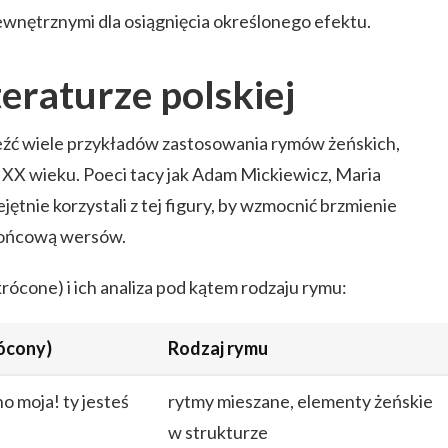
wewnętrznymi dla osiągnięcia określonego efektu.
eraturze polskiej
leźć wiele przykładów zastosowania rymów żeńskich,
i XX wieku. Poeci tacy jak Adam Mickiewicz, Maria
ętnie korzystali z tej figury, by wzmocnić brzmienie
 końcową wersów.
ócone) i ich analiza pod kątem rodzaju rymu:
ócony)
Rodzaj rymu
o moja! ty jesteś
rytmy mieszane, elementy żeńskie
w strukturze