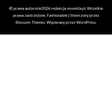
© prawa autorskie2026
redakcja-essentia.pl
. Wszelkie
prawa zastrzeżone.
Fashionable | Stworzony przez
Blossom Themes
. Wspierany przez
WordPress
.