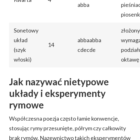
abba
pieśniac
piosen
Sonetowy
złożony
układ
abbaabba
wymag
14
(szyk
cdecde
podział
włoski)
oktawę 
Jak nazywać nietypowe
układy i eksperymenty
rymowe
Współczesna poezja często łamie konwencje,
stosując rymy przesunięte, półrym czy całkowity
brak rymów. Nazewnictwo takich eksperymentów