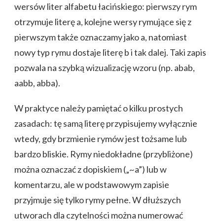
wersów liter alfabetu łacińskiego: pierwszy rym
otrzymuje literę a, kolejne wersy rymujące się z
pierwszym także oznaczamy jako a, natomiast
nowy typ rymu dostaje literę b i tak dalej. Taki zapis
pozwala na szybką wizualizację wzoru (np. abab,
aabb, abba).
W praktyce należy pamiętać o kilku prostych
zasadach: tę samą literę przypisujemy wyłącznie
wtedy, gdy brzmienie rymów jest tożsame lub
bardzo bliskie. Rymy niedokładne (przybliżone)
można oznaczać z dopiskiem („~a”) lub w
komentarzu, ale w podstawowym zapisie
przyjmuje się tylko rymy pełne. W dłuższych
utworach dla czytelności można numerować