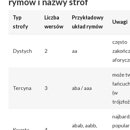
rymów i nazwy strof
Typ
Liczba
Przykładowy
Uwagi
strofy
wersów
układ rymów
często
Dystych
2
aa
zakońc
aforyc
może t
łańcuch
Tercyna
3
aba / aaa
(w
trójzło
najbard
abab, aabb,
popula
Kwarta
4