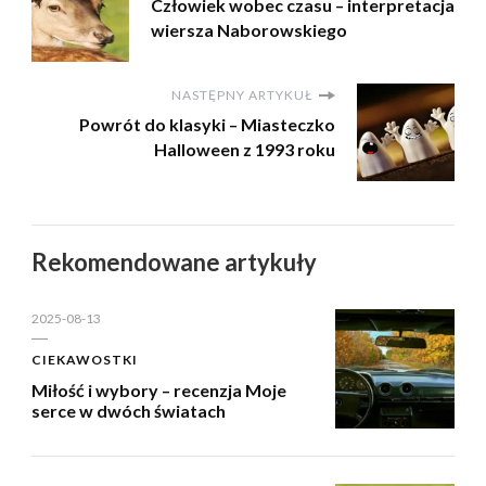
Człowiek wobec czasu – interpretacja
wiersza Naborowskiego
NASTĘPNY ARTYKUŁ
Powrót do klasyki – Miasteczko
Halloween z 1993 roku
Rekomendowane artykuły
2025-08-13
CIEKAWOSTKI
Miłość i wybory – recenzja Moje
serce w dwóch światach