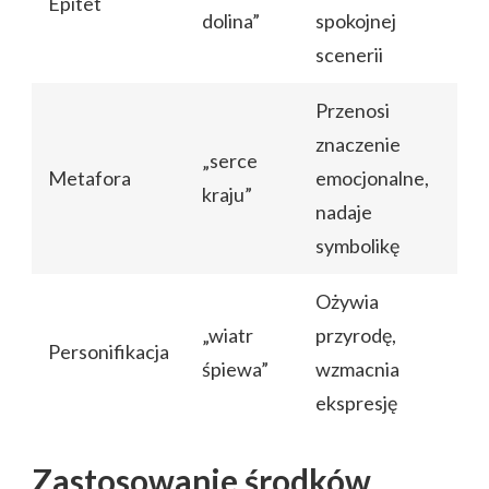
Epitet
dolina”
spokojnej
scenerii
Przenosi
znaczenie
„serce
Metafora
emocjonalne,
kraju”
nadaje
symbolikę
Ożywia
„wiatr
przyrodę,
Personifikacja
śpiewa”
wzmacnia
ekspresję
Zastosowanie środków