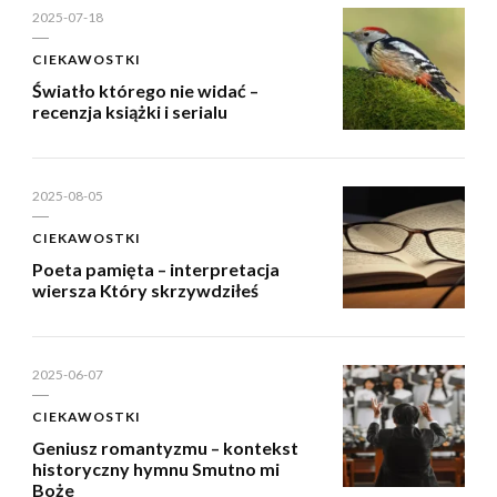
2025-07-18
CIEKAWOSTKI
Światło którego nie widać –
recenzja książki i serialu
2025-08-05
CIEKAWOSTKI
Poeta pamięta – interpretacja
wiersza Który skrzywdziłeś
2025-06-07
CIEKAWOSTKI
Geniusz romantyzmu – kontekst
historyczny hymnu Smutno mi
Boże